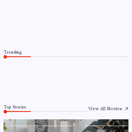
UDDANNELSE OG VIDENSKAB
Hvilke studiemetoder giver bedre
læringsresultater
By
Ella
July 10, 2026
Trending
Hvilke studiemetoder giver bedre læringsresultater
July 10, 2026
0
Top Stories
View All Stories