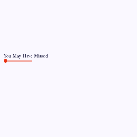
June 2025
May 2025
April 2025
March 2025
January 2025
You May Have Missed
UDDANNELSE OG VIDENSKAB