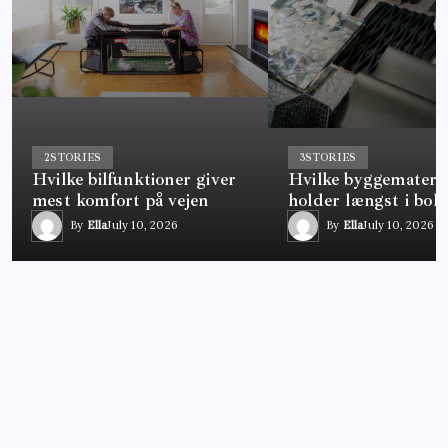
2
STORIES
3
STORIES
Hvilke bilfunktioner giver
Hvilke byggemateria
mest komfort på vejen
holder længst i boli
By
Ella
July 10, 2026
By
Ella
July 10, 2026