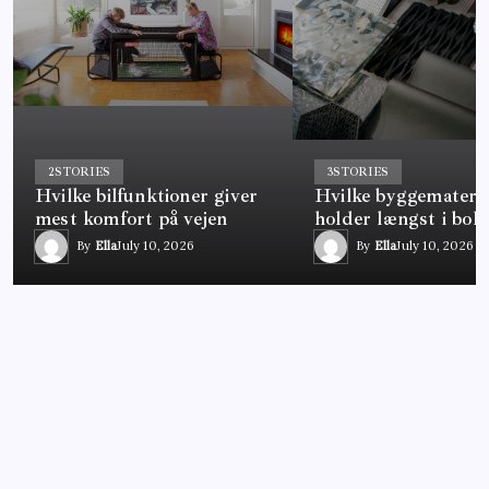
2
STORIES
3
STORIES
Hvilke bilfunktioner giver
Hvilke byggemateria
mest komfort på vejen
holder længst i boli
By
Ella
July 10, 2026
By
Ella
July 10, 2026