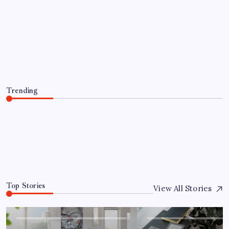
UDDANNELSE OG VIDENSKAB
Hvilke studiemetoder giver bedre
læringsresultater
By
Ella
July 10, 2026
Trending
Hvilke studiemetoder giver bedre læringsresultater
July 10, 2026
0
Top Stories
View All Stories