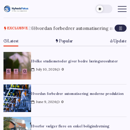
Skip
to
NyhedsFokus
Klar
indsigt
content
i
dagens
vigtigste
9, 2026
Hvordan forbedrer automatisering moderne produkt
EXCLUSIVE
historier
Latest
Popular
Update
Hvilke studiemetoder giver bedre læringsresultater
July 10, 2026
0
Hvordan forbedrer automatisering moderne produktion
June 9, 2026
0
Hvorfor vælger flere en enkel boligindretning