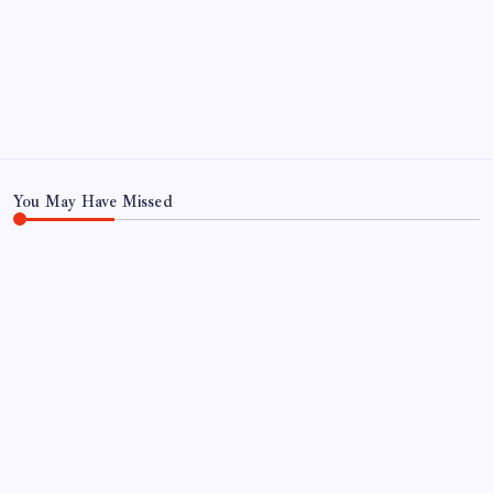
June 2025
May 2025
April 2025
March 2025
January 2025
You May Have Missed
UDDANNELSE OG VIDENSKAB