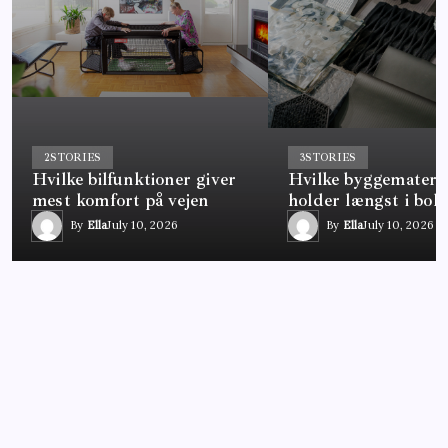
2
STORIES
3
STORIES
Hvilke bilfunktioner giver
Hvilke byggemateria
mest komfort på vejen
holder længst i boli
By
Ella
July 10, 2026
By
Ella
July 10, 2026