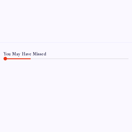
June 2025
May 2025
April 2025
March 2025
January 2025
You May Have Missed
UDDANNELSE OG VIDENSKAB