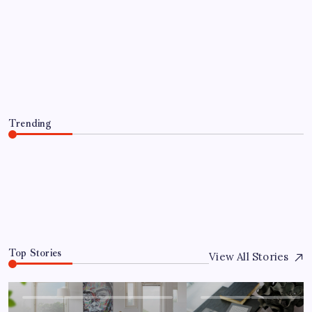
UDDANNELSE OG VIDENSKAB
Hvilke studiemetoder giver bedre
læringsresultater
By
Ella
July 10, 2026
Trending
Hvilke studiemetoder giver bedre læringsresultater
July 10, 2026
0
Top Stories
View All Stories