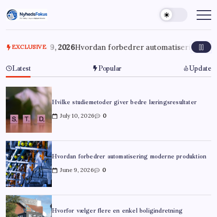
Skip
to
NyhedsFokus
Klar
indsigt
content
i
dagens
vigtigste
June 9, 2026
Hvordan forbedrer automatisering moderne pr
EXCLUSIVE
historier
Latest
Popular
Update
Hvilke studiemetoder giver bedre læringsresultater
July 10, 2026
0
Hvordan forbedrer automatisering moderne produktion
June 9, 2026
0
Hvorfor vælger flere en enkel boligindretning